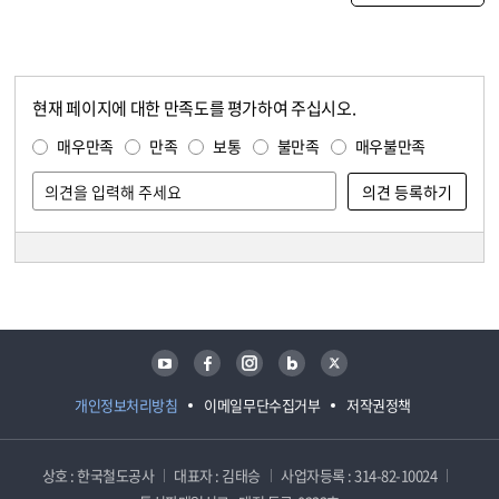
현재 페이지에 대한 만족도를 평가하여 주십시오.
콘텐츠 만족도 조사
만족도 조사
매우만족
만족
보통
불만족
매우불만족
담당자 정보
담당자 정보
유튜브
페이스북
인스타그램
블로그
트위터
개인정보처리방침
이메일무단수집거부
저작권정책
상호 : 한국철도공사
대표자 : 김태승
사업자등록 : 314-82-10024