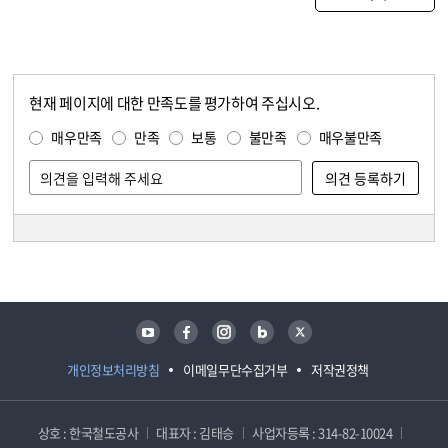
현재 페이지에 대한 만족도를 평가하여 주십시오.
콘텐츠 만족도 조사
만족도 조사
매우만족
만족
보통
불만족
매우불만족
담당자 정보
담당자 정보
유튜브
페이스북
인스타그램
블로그
트위터
개인정보처리방침
이메일무단수집거부
저작권정책
상호 : 한국철도공사
대표자 : 김태승
사업자등록 : 314-82-10024