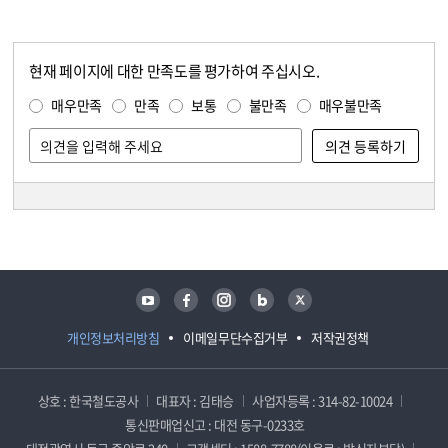
현재 페이지에 대한 만족도를 평가하여 주십시오.
콘텐츠 만족도 조사
만족도 조사
매우만족
만족
보통
불만족
매우불만족
담당자 정보
담당자 정보
유튜브
페이스북
인스타그램
블로그
트위터
개인정보처리방침
이메일무단수집거부
저작권정책
상호 : 한국철도공사
대표자 : 김태승
사업자등록 : 314-82-10024
통신판매업신고 : 대전 동구-0233호