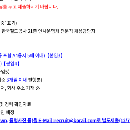
여유를 두고 제출하시기 바랍니다.
중” 표기)
 240 한국철도공사 21층 인사운영처 전문직 채용담당자
 포함 A4용지 5매 이내)【붙임3】
내)【붙임4】
붙임5】
기준
3개월 이내
발행분)
처, 회사 주소 기재 必
 및 경력 확인자료
확인 예정
 증명사진 등)을 E-Mail :recruit@korail.com로 별도제출(12/