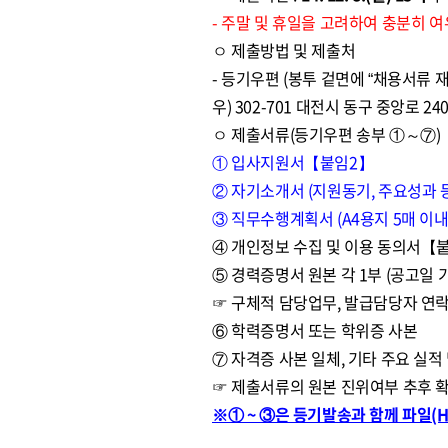
- 주말 및 휴일을 고려하여 충분히 
ㅇ 제출방법 및 제출처
- 등기우편 (봉투 겉면에 “채용서류 재
우) 302-701 대전시 동구 중앙로
ㅇ 제출서류(등기우편 송부 ①～⑦)
① 입사지원서【붙임2】
② 자기소개서 (지원동기, 주요성과 등
③ 직무수행계획서 (A4용지 5매 이
④ 개인정보 수집 및 이용 동의서【
⑤ 경력증명서 원본 각 1부 (공고일 
☞ 구체적 담당업무, 발급담당자 연락
⑥ 학력증명서 또는 학위증 사본
⑦ 자격증 사본 일체, 기타 주요 실적
☞ 제출서류의 원본 진위여부 추후 
※① ~ ③은 등기발송과 함께 파일(Hwp,