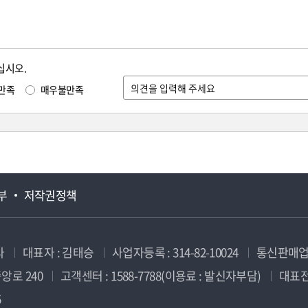
십시오.
만족
매우불만족
부
저작권정책
사
대표자 : 김태승
사업자등록 : 314-82-10024
통신판매업신
앙로 240
고객센터 : 1588-7788(이용료 : 발신자부담)
대표전화
5