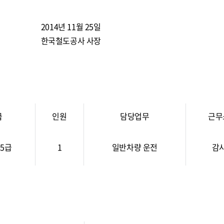
2014년 11월 25일
한국철도공사 사장
급
인원
담당업무
근무
5급
1
일반차량 운전
감