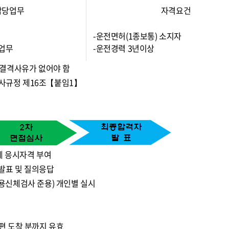
담당업무
자격요건
-운전면허(1종보통) 소지자
계업무
-운전경력 3년이상
 결격사유가 없어야 함
인사규정 제16조【붙임1】
계 응시자격 부여
발표 및 질의응답
용신체검사 준용) 개인별 실시
편 도착 분까지 유효