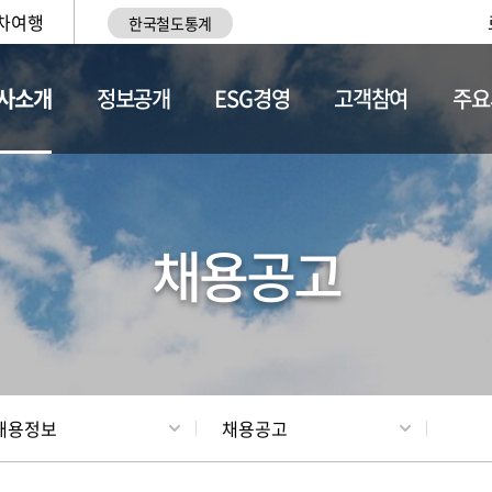
차여행
한국철도통계
사소개
정보공개
ESG경영
고객참여
주요
황
조직현황
채용정보
채용공고
채용정보
채용공고