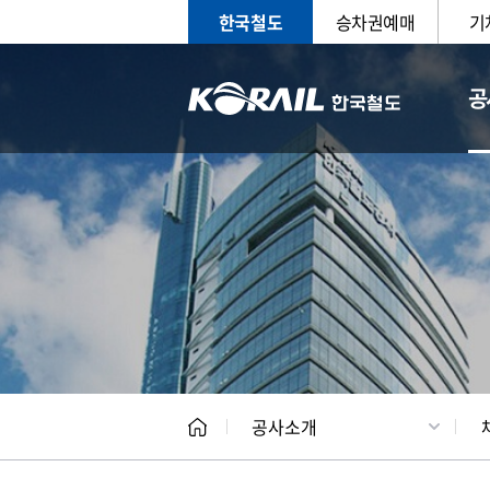
한국철도
승차권예매
기
공
CEO
일반현
공사소개