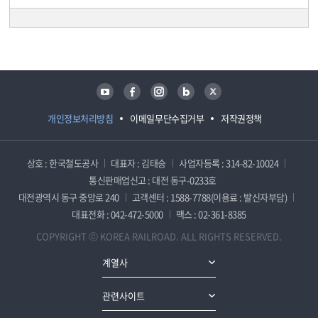
담당자 정보
담당자 정보
유튜브
페이스북
인스타그램
블로그
트위터
개인정보처리방침
이메일무단수집거부
저작권정책
상호 : 한국철도공사
대표자 : 김태승
사업자등록 : 314-82-10024
통신판매업신고 : 대전 동구-0233호
대전광역시 동구 중앙로 240
고객센터 : 1588-7788(이용료 : 발신자부담)
대표전화 : 042-472-5000
팩스 : 02-361-8385
COPYRIGHT ⓒ KOREA RAILROAD. ALL RIGHTS RESERVED.
계열사
관련사이트