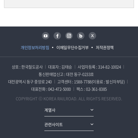
담당자 정보
담당자 정보
유튜브
페이스북
인스타그램
블로그
트위터
개인정보처리방침
이메일무단수집거부
저작권정책
상호 : 한국철도공사
대표자 : 김태승
사업자등록 : 314-82-10024
통신판매업신고 : 대전 동구-0233호
대전광역시 동구 중앙로 240
고객센터 : 1588-7788(이용료 : 발신자부담)
대표전화 : 042-472-5000
팩스 : 02-361-8385
COPYRIGHT ⓒ KOREA RAILROAD. ALL RIGHTS RESERVED.
계열사
관련사이트