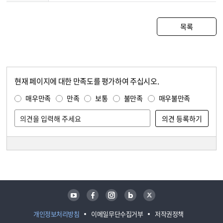
목록
현재 페이지에 대한 만족도를 평가하여 주십시오.
콘텐츠 만족도 조사
만족도 조사
매우만족
만족
보통
불만족
매우불만족
담당자 정보
담당자 정보
유튜브
페이스북
인스타그램
블로그
트위터
개인정보처리방침
이메일무단수집거부
저작권정책