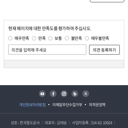
현재 페이지에 대한 만족도를 평가하여 주십시오.
콘텐츠 만족도 조사
만족도 조사
매우만족
만족
보통
불만족
매우불만족
담당자 정보
담당자 정보
유튜브
페이스북
인스타그램
블로그
트위터
개인정보처리방침
이메일무단수집거부
저작권정책
상호 : 한국철도공사
대표자 : 김태승
사업자등록 : 314-82-10024