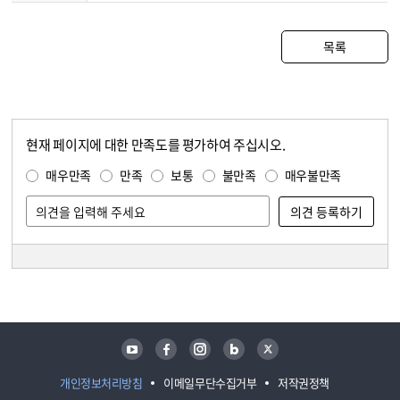
목록
현재 페이지에 대한 만족도를 평가하여 주십시오.
콘텐츠 만족도 조사
만족도 조사
매우만족
만족
보통
불만족
매우불만족
담당자 정보
담당자 정보
유튜브
페이스북
인스타그램
블로그
트위터
개인정보처리방침
이메일무단수집거부
저작권정책