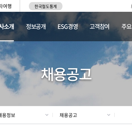
차여행
한국철도통계
사소개
정보공개
ESG경영
고객참여
주요
황
조직현황
채용정보
채용공고
채용정보
채용공고