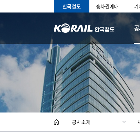
한국철도
승차권예매
기
공
CEO
일반현
공사소개