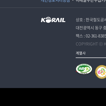
상호 : 한국철도공
대전광역시 동구 중
팩스 : 02-361-838
COPYRIGHT ⓒ K
계열사