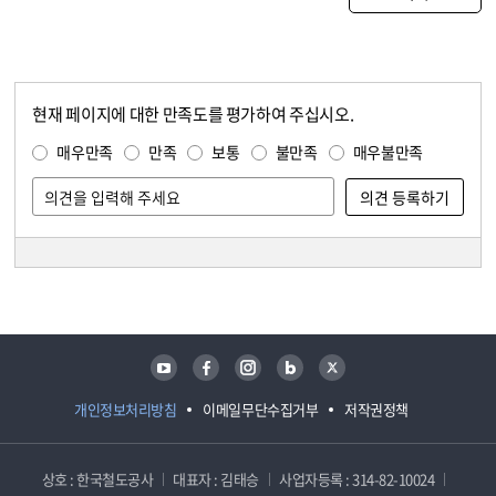
현재 페이지에 대한 만족도를 평가하여 주십시오.
콘텐츠 만족도 조사
만족도 조사
매우만족
만족
보통
불만족
매우불만족
담당자 정보
담당자 정보
유튜브
페이스북
인스타그램
블로그
트위터
개인정보처리방침
이메일무단수집거부
저작권정책
상호 : 한국철도공사
대표자 : 김태승
사업자등록 : 314-82-10024