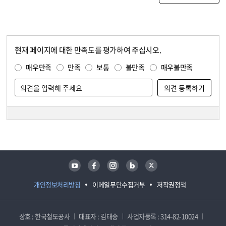
현재 페이지에 대한 만족도를 평가하여 주십시오.
콘텐츠 만족도 조사
만족도 조사
매우만족
만족
보통
불만족
매우불만족
담당자 정보
담당자 정보
유튜브
페이스북
인스타그램
블로그
트위터
개인정보처리방침
이메일무단수집거부
저작권정책
상호 : 한국철도공사
대표자 : 김태승
사업자등록 : 314-82-10024