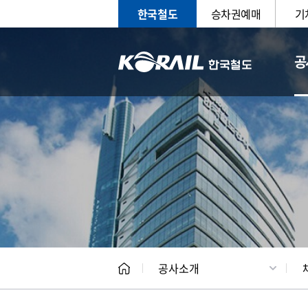
한국철도
승차권예매
기
공
CEO
일반현
공사소개