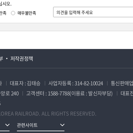
십시오.
만족
매우불만족
부
저작권정책
사
대표자 : 김태승
사업자등록 : 314-82-10024
통신판매업신
앙로 240
고객센터 : 1588-7788(이용료 : 발신자부담)
대표전화
5
OREA RAILROAD. ALL RIGHTS RESERVED.
관련사이트