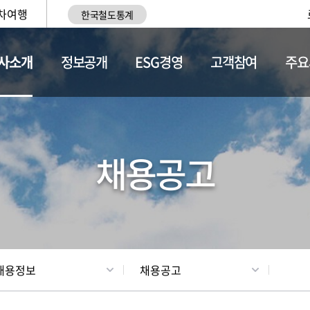
차여행
한국철도통계
사소개
정보공개
ESG경영
고객참여
주요
황
조직현황
채용정보
채용공고
채용정보
채용공고