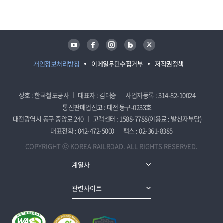
담당자 정보
담당자 정보
유튜브
페이스북
인스타그램
블로그
트위터
개인정보처리방침
이메일무단수집거부
저작권정책
상호 : 한국철도공사
대표자 : 김태승
사업자등록 : 314-82-10024
통신판매업신고 : 대전 동구-0233호
대전광역시 동구 중앙로 240
고객센터 : 1588-7788(이용료 : 발신자부담)
대표전화 : 042-472-5000
팩스 : 02-361-8385
COPYRIGHT ⓒ KOREA RAILROAD. ALL RIGHTS RESERVED.
계열사
관련사이트