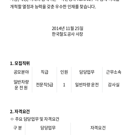
개척할 열정과 능력을 갖춘 우수한 인재를 찾습니다.
2014년 11월 25일
한국철도공사 사장
1. 모집직위
공모분야
직급
인원
담당업무
근무소속
일반차량
전문직5급
1
일반차량 운전
감사실
운 전 원
2. 자격요건
ㅇ 주요 담당업무 및 자격요건
구 분
담당업무
자격요건