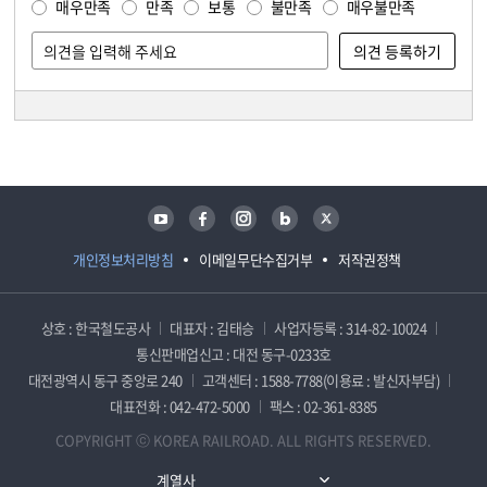
매우만족
만족
보통
불만족
매우불만족
담당자 정보
담당자 정보
유튜브
페이스북
인스타그램
블로그
트위터
개인정보처리방침
이메일무단수집거부
저작권정책
상호 : 한국철도공사
대표자 : 김태승
사업자등록 : 314-82-10024
통신판매업신고 : 대전 동구-0233호
대전광역시 동구 중앙로 240
고객센터 : 1588-7788(이용료 : 발신자부담)
대표전화 : 042-472-5000
팩스 : 02-361-8385
COPYRIGHT ⓒ KOREA RAILROAD. ALL RIGHTS RESERVED.
계열사