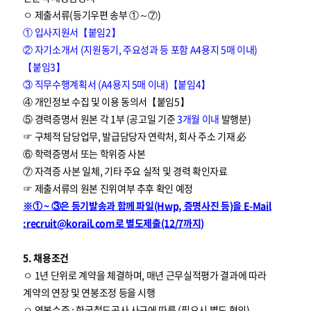
ㅇ 제출서류(등기우편 송부 ①～⑦)
① 입사지원서【붙임2】
② 자기소개서 (지원동기, 주요성과 등 포함 A4용지 5매 이내)
【붙임3】
③ 직무수행계획서 (A4용지 5매 이내)【붙임4】
④ 개인정보 수집 및 이용 동의서【붙임5】
⑤ 경력증명서 원본 각 1부 (공고일 기준
3개월 이내
발행분)
☞ 구체적 담당업무, 발급담당자 연락처, 회사 주소 기재 必
⑥ 학력증명서 또는 학위증 사본
⑦ 자격증 사본 일체, 기타 주요 실적 및 경력 확인자료
☞ 제출서류의 원본 진위여부 추후 확인 예정
※① ~ ③은 등기발송과 함께 파일(Hwp, 증명사진 등)을 E-Mail
:recruit@korail.com로 별도제출(12/7까지)
5. 채용조건
ㅇ 1년 단위로 계약을 체결하며, 매년 근무실적평가 결과에 따라
계약의 연장 및 연봉조정 등을 시행
ㅇ 연봉수준 : 한국철도공사 사규에 따름 (필요시 별도 협의)