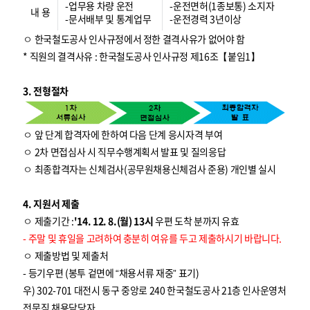
-업무용 차량 운전
-운전면허(1종보통) 소지자
내 용
-문서배부 및 통계업무
-운전경력 3년이상
ㅇ 한국철도공사 인사규정에서 정한 결격사유가 없어야 함
* 직원의 결격사유 : 한국철도공사 인사규정 제16조【붙임1】
3. 전형절차
ㅇ 앞 단계 합격자에 한하여 다음 단계 응시자격 부여
ㅇ 2차 면접심사 시 직무수행계획서 발표 및 질의응답
ㅇ 최종합격자는 신체검사(공무원채용신체검사 준용) 개인별 실시
4. 지원서 제출
ㅇ 제출기간 :
'14. 12. 8.(월) 13시
우편 도착 분까지 유효
- 주말 및 휴일을 고려하여 충분히 여유를 두고 제출하시기 바랍니다.
ㅇ 제출방법 및 제출처
- 등기우편 (봉투 겉면에 “채용서류 재중” 표기)
우) 302-701 대전시 동구 중앙로 240 한국철도공사 21층 인사운영처
전문직 채용담당자