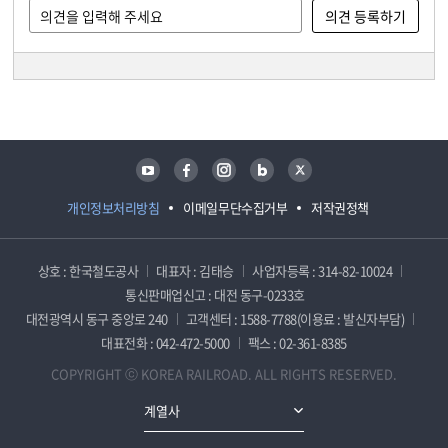
담당자 정보
담당자 정보
유튜브
페이스북
인스타그램
블로그
트위터
개인정보처리방침
이메일무단수집거부
저작권정책
상호 : 한국철도공사
대표자 : 김태승
사업자등록 : 314-82-10024
통신판매업신고 : 대전 동구-0233호
대전광역시 동구 중앙로 240
고객센터 : 1588-7788(이용료 : 발신자부담)
대표전화 : 042-472-5000
팩스 : 02-361-8385
COPYRIGHT ⓒ KOREA RAILROAD. ALL RIGHTS RESERVED.
계열사