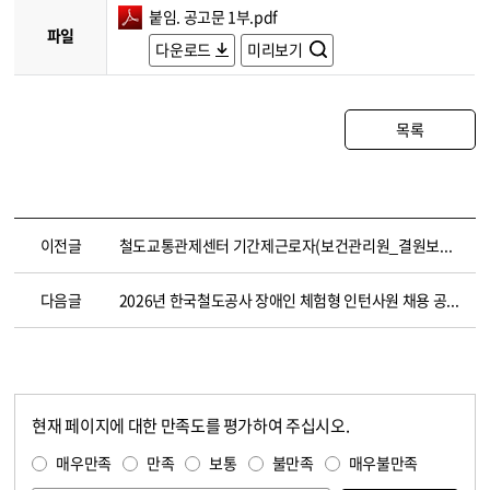
붙임. 공고문 1부.pdf
파일
다운로드
미리보기
목록
이전글
철도교통관제센터 기간제근로자(보건관리원_결원보충대체인력) 채용 공고 (~5.8)
다음글
2026년 한국철도공사 장애인 체험형 인턴사원 채용 공고(~6.4. 14:00)
현재 페이지에 대한 만족도를 평가하여 주십시오.
콘텐츠 만족도 조사
만족도 조사
매우만족
만족
보통
불만족
매우불만족