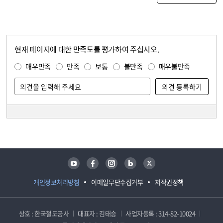
현재 페이지에 대한 만족도를 평가하여 주십시오.
콘텐츠 만족도 조사
만족도 조사
매우만족
만족
보통
불만족
매우불만족
담당자 정보
담당자 정보
유튜브
페이스북
인스타그램
블로그
트위터
개인정보처리방침
이메일무단수집거부
저작권정책
상호 : 한국철도공사
대표자 : 김태승
사업자등록 : 314-82-10024