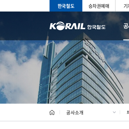
한국철도
승차권예매
기
공
CEO
일반현
공사소개