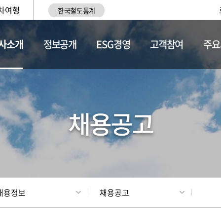
차여행
한국철도통계
사소개
정보공개
ESG경영
고객참여
주요
황
조직현황
채용정보
채용공고
채용정보
채용공고