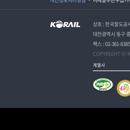
상호 : 한국철도공
대전광역시 동구 중
팩스 : 02-361-838
COPYRIGHT ⓒ K
계열사