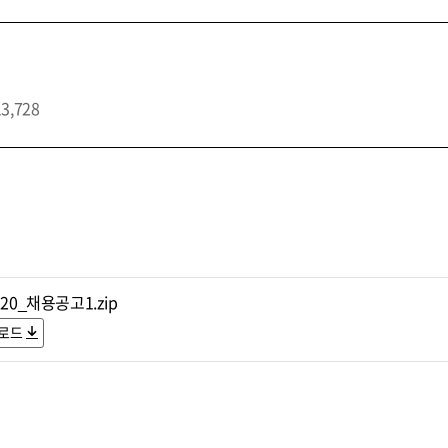
13,728
120_채용공고1.zip
로드