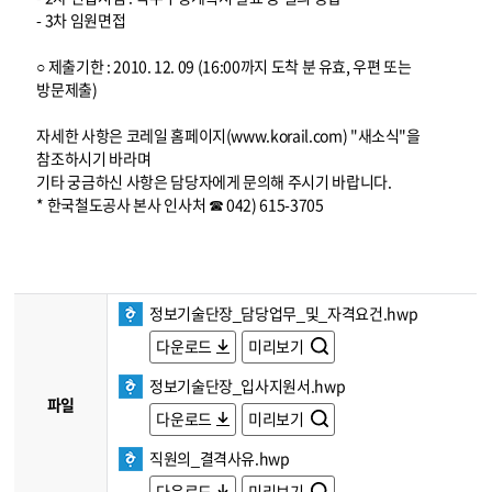
- 3차 임원면접
○ 제출기한 : 2010. 12. 09 (16:00까지 도착 분 유효, 우편 또는
방문제출)
자세한 사항은 코레일 홈페이지(www.korail.com) "새소식"을
참조하시기 바라며
기타 궁금하신 사항은 담당자에게 문의해 주시기 바랍니다.
* 한국철도공사 본사 인사처 ☎ 042) 615-3705
정보기술단장_담당업무_및_자격요건.hwp
다운로드
미리보기
정보기술단장_입사지원서.hwp
파일
다운로드
미리보기
직원의_결격사유.hwp
다운로드
미리보기