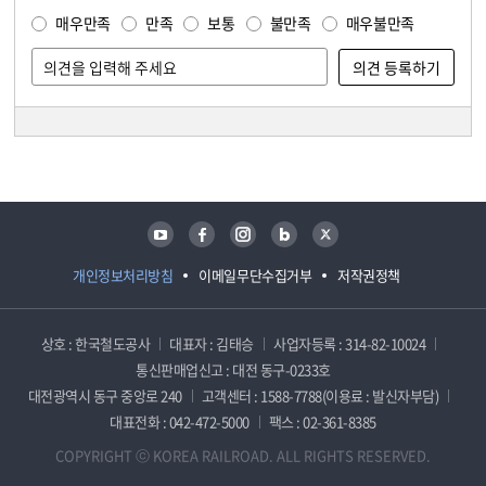
매우만족
만족
보통
불만족
매우불만족
담당자 정보
담당자 정보
유튜브
페이스북
인스타그램
블로그
트위터
개인정보처리방침
이메일무단수집거부
저작권정책
상호 : 한국철도공사
대표자 : 김태승
사업자등록 : 314-82-10024
통신판매업신고 : 대전 동구-0233호
대전광역시 동구 중앙로 240
고객센터 : 1588-7788(이용료 : 발신자부담)
대표전화 : 042-472-5000
팩스 : 02-361-8385
COPYRIGHT ⓒ KOREA RAILROAD. ALL RIGHTS RESERVED.