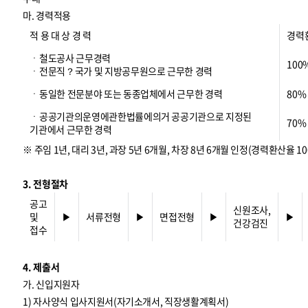
마. 경력적용
적 용 대 상 경 력
경력
ㆍ철도공사 근무경력
100
ㆍ전문직？국가 및 지방공무원으로 근무한 경력
ㆍ동일한 전문분야 또는 동종업체에서 근무한 경력
80%
ㆍ공공기관의운영에관한법률에의거 공공기관으로 지정된
70%
기관에서 근무한 경력
※ 주임 1년, 대리 3년, 과장 5년 6개월, 차장 8년 6개월 인정(경력환산율 10
3. 전형절차
공고
신원조사,
및
▶
서류전형
▶
면접전형
▶
▶
건강검진
접수
4. 제출서
가. 신입지원자
1) 자사양식 입사지원서(자기소개서, 직장생활계획서)