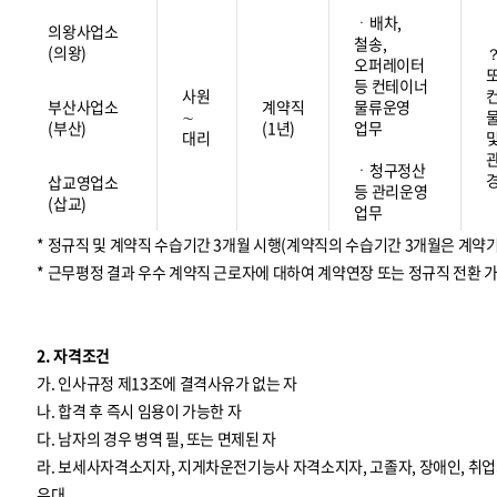
ㆍ배차,
의왕사업소
철송,
(의왕)
오퍼레이터
등 컨테이너
사원
부산사업소
계약직
물류운영
∼
(부산)
(1년)
업무
대리
ㆍ청구정산
삽교영업소
등 관리운영
(삽교)
업무
* 정규직 및 계약직 수습기간 3개월 시행(계약직의 수습기간 3개월은 계약
* 근무평정 결과 우수 계약직 근로자에 대하여 계약연장 또는 정규직 전환 
2. 자격조건
가. 인사규정 제13조에 결격사유가 없는 자
나. 합격 후 즉시 임용이 가능한 자
다. 남자의 경우 병역 필, 또는 면제된 자
라. 보세사자격소지자, 지게차운전기능사 자격소지자, 고졸자, 장애인, 
우대