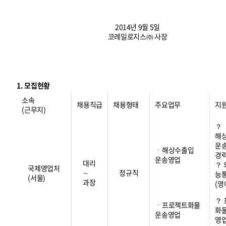
2014년 9월 5일
코레일로지스㈜ 사장
1. 모집현황
소속
채용직급
채용형태
주요업무
지
(근무지)
？
해
운
ㆍ해상수출입
경
운송영업
대리
？
국제영업처
∼
정규직
능
(서울)
과장
(영
？
ㆍ프로젝트화물
화
운송영업
영