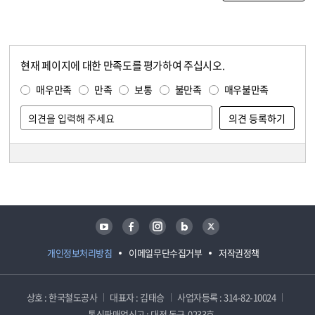
현재 페이지에 대한 만족도를 평가하여 주십시오.
콘텐츠 만족도 조사
만족도 조사
매우만족
만족
보통
불만족
매우불만족
담당자 정보
담당자 정보
유튜브
페이스북
인스타그램
블로그
트위터
개인정보처리방침
이메일무단수집거부
저작권정책
상호 : 한국철도공사
대표자 : 김태승
사업자등록 : 314-82-10024
통신판매업신고 : 대전 동구-0233호