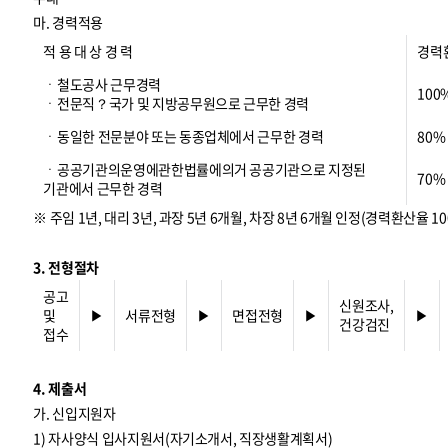
마. 경력적용
적 용 대 상 경 력
경력
ㆍ철도공사 근무경력
100
ㆍ전문직？국가 및 지방공무원으로 근무한 경력
ㆍ동일한 전문분야 또는 동종업체에서 근무한 경력
80%
ㆍ공공기관의운영에관한법률에의거 공공기관으로 지정된
70%
기관에서 근무한 경력
※ 주임 1년, 대리 3년, 과장 5년 6개월, 차장 8년 6개월 인정(경력환산율 10
3. 전형절차
공고
신원조사,
및
▶
서류전형
▶
면접전형
▶
▶
건강검진
접수
4. 제출서
가. 신입지원자
1) 자사양식 입사지원서(자기소개서, 직장생활계획서)