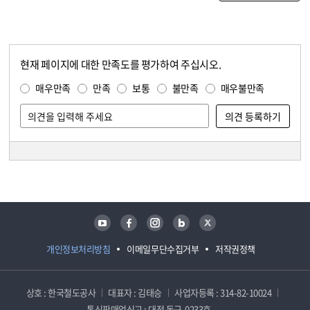
현재 페이지에 대한 만족도를 평가하여 주십시오.
콘텐츠 만족도 조사
만족도 조사
매우만족
만족
보통
불만족
매우불만족
담당자 정보
담당자 정보
유튜브
페이스북
인스타그램
블로그
트위터
개인정보처리방침
이메일무단수집거부
저작권정책
상호 : 한국철도공사
대표자 : 김태승
사업자등록 : 314-82-10024
통신판매업신고 : 대전 동구-0233호