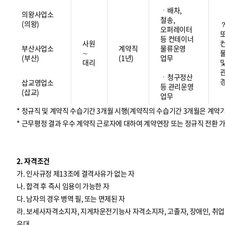
ㆍ배차,
의왕사업소
철송,
(의왕)
오퍼레이터
등 컨테이너
사원
부산사업소
계약직
물류운영
∼
(부산)
(1년)
업무
대리
ㆍ청구정산
삽교영업소
등 관리운영
(삽교)
업무
* 정규직 및 계약직 수습기간 3개월 시행(계약직의 수습기간 3개월은 계약
* 근무평정 결과 우수 계약직 근로자에 대하여 계약연장 또는 정규직 전환 
2. 자격조건
가. 인사규정 제13조에 결격사유가 없는 자
나. 합격 후 즉시 임용이 가능한 자
다. 남자의 경우 병역 필, 또는 면제된 자
라. 보세사자격소지자, 지게차운전기능사 자격소지자, 고졸자, 장애인, 
우대