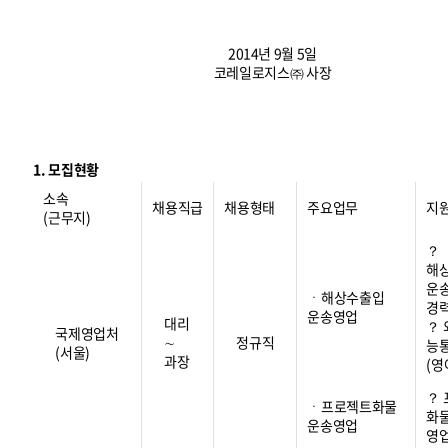
2014년 9월 5일
코레일로지스㈜ 사장
1. 모집현황
소속
채용직급
채용형태
주요업무
지
(근무지)
？
해
운
ㆍ해상수출입
경
운송영업
대리
？
국제영업처
∼
정규직
능
(서울)
과장
(영
？
ㆍ프로젝트화물
화
운송영업
영