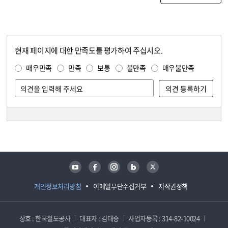
현재 페이지에 대한 만족도를 평가하여 주십시오.
콘텐츠 만족도 조사
만족도 조사
매우만족
만족
보통
불만족
매우불만족
담당자 정보
담당자 정보
유튜브
페이스북
인스타그램
블로그
트위터
개인정보처리방침
이메일무단수집거부
저작권정책
상호 : 한국철도공사
대표자 : 김태승
사업자등록 : 314-82-10024