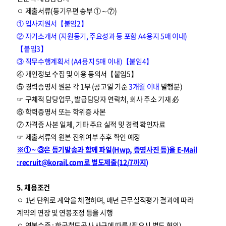
ㅇ 제출서류(등기우편 송부 ①～⑦)
① 입사지원서【붙임2】
② 자기소개서 (지원동기, 주요성과 등 포함 A4용지 5매 이내)
【붙임3】
③ 직무수행계획서 (A4용지 5매 이내)【붙임4】
④ 개인정보 수집 및 이용 동의서【붙임5】
⑤ 경력증명서 원본 각 1부 (공고일 기준
3개월 이내
발행분)
☞ 구체적 담당업무, 발급담당자 연락처, 회사 주소 기재 必
⑥ 학력증명서 또는 학위증 사본
⑦ 자격증 사본 일체, 기타 주요 실적 및 경력 확인자료
☞ 제출서류의 원본 진위여부 추후 확인 예정
※① ~ ③은 등기발송과 함께 파일(Hwp, 증명사진 등)을 E-Mail
:recruit@korail.com로 별도제출(12/7까지)
5. 채용조건
ㅇ 1년 단위로 계약을 체결하며, 매년 근무실적평가 결과에 따라
계약의 연장 및 연봉조정 등을 시행
ㅇ 연봉수준 : 한국철도공사 사규에 따름 (필요시 별도 협의)