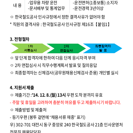
-업무용 차량 운전
-운전면허(1종보통) 소지자
내 용
-문서배부 및 통계업무
-운전경력 3년이상
ㅇ 한국철도공사 인사규정에서 정한 결격사유가 없어야 함
* 직원의 결격사유 : 한국철도공사 인사규정 제16조【붙임1】
3. 전형절차
ㅇ 앞 단계 합격자에 한하여 다음 단계 응시자격 부여
ㅇ 2차 면접심사 시 직무수행계획서 발표 및 질의응답
ㅇ 최종합격자는 신체검사(공무원채용신체검사 준용) 개인별 실시
4. 지원서 제출
ㅇ 제출기간 :
'14. 12. 8.(월) 13시
우편 도착 분까지 유효
- 주말 및 휴일을 고려하여 충분히 여유를 두고 제출하시기 바랍니다.
ㅇ 제출방법 및 제출처
- 등기우편 (봉투 겉면에 “채용서류 재중” 표기)
우) 302-701 대전시 동구 중앙로 240 한국철도공사 21층 인사운영처
전문직 채용담당자