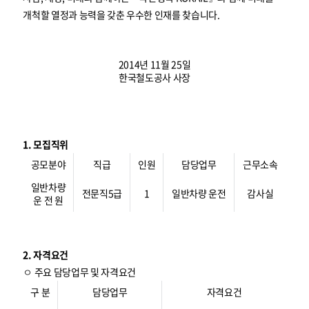
개척할 열정과 능력을 갖춘 우수한 인재를 찾습니다.
2014년 11월 25일
한국철도공사 사장
1. 모집직위
공모분야
직급
인원
담당업무
근무소속
일반차량
전문직5급
1
일반차량 운전
감사실
운 전 원
2. 자격요건
ㅇ 주요 담당업무 및 자격요건
구 분
담당업무
자격요건