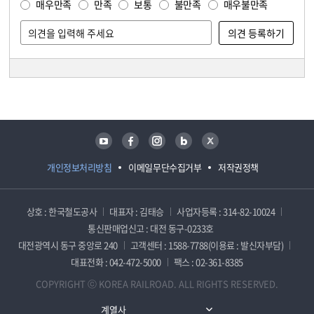
매우만족
만족
보통
불만족
매우불만족
담당자 정보
담당자 정보
유튜브
페이스북
인스타그램
블로그
트위터
개인정보처리방침
이메일무단수집거부
저작권정책
상호 : 한국철도공사
대표자 : 김태승
사업자등록 : 314-82-10024
통신판매업신고 : 대전 동구-0233호
대전광역시 동구 중앙로 240
고객센터 : 1588-7788(이용료 : 발신자부담)
대표전화 : 042-472-5000
팩스 : 02-361-8385
COPYRIGHT ⓒ KOREA RAILROAD. ALL RIGHTS RESERVED.
계열사