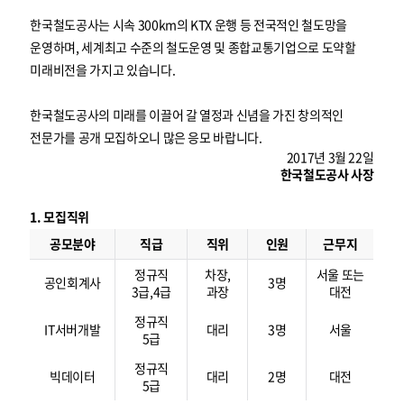
한국철도공사는 시속 300km의 KTX 운행 등 전국적인 철도망을
운영하며, 세계최고 수준의 철도운영 및 종합교통기업으로 도약할
미래비전을 가지고 있습니다.
한국철도공사의 미래를 이끌어 갈 열정과 신념을 가진 창의적인
전문가를 공개 모집하오니 많은 응모 바랍니다.
2017년 3월 22일
한국철도공사 사장
1. 모집직위
모
집
공모분야
직급
직위
인원
근무지
직
위
정규직
차장,
서울 또는
공인회계사
3명
3급,4급
과장
대전
정규직
IT서버개발
대리
3명
서울
5급
정규직
빅데이터
대리
2명
대전
5급