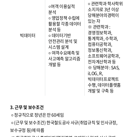
○ 관련학과 학사학위
○여객 이용실적
소지자로 3년 이상
분석
당해분야의경력이
○ 영업정책 수립에
있는 자
활용할 각종 데이터
※ 관련학과 :
분석 등
경영정보학과,
빅데이터
○ 데이터기반
통계학과, 수학과,
안전관리 분석 및
컴퓨터공학과,
시스템 설계
정보통신학과,
○ 여객수요예측 및
소프트웨어공학과,
사고예측 알고리즘
전자계산학과 등
개발 등
※ 당해분야 : SAS,
iLOG, R,
빅데이터프로젝트
수행, 데이터플랫홈
개발 및 구축 등
3. 근무 및 보수조건
○ 정규직으로 정년은 만 60세임
○ (근무 및 보수조건) 한국철도공사 사규(취업규칙 및 인사규정,
보수규정 등)에 따름