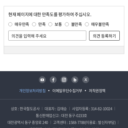
현재 페이지에 대한 만족도를 평가하여 주십시오.
콘텐츠 만족도 조사
만족도 조사
매우만족
만족
보통
불만족
매우불만족
담당자 정보
담당자 정보
유튜브
페이스북
인스타그램
블로그
트위터
개인정보처리방침
이메일무단수집거부
저작권정책
상호 : 한국철도공사
대표자 : 김태승
사업자등록 : 314-82-10024
통신판매업신고 : 대전 동구-0233호
대전광역시 동구 중앙로 240
고객센터 : 1588-7788(이용료 : 발신자부담)