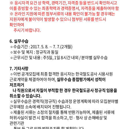
※ 응시자격 요건 상 학력, 경력기간, 자격증 등을 반드시 확인하시고
이를 증빙할 수 있는 최종학력과 경력증명서, 자격증을 제출하여야 함
※ 온라인 지원에 따른 첨부서류의 내용 확인이 불가능 할 경우에는
지원자에게 불이익이 발생할 수 있으니 첨부된 서류를 반드시
확인하여
주시기 바랍니다.
6. 실무수습
○ 수습기간 : 2017. 5. 8. ∼ 7. 7.(2개월)
○ 보수 및 복지 : 정규직과 동일
○ 근무시간 및 내용 : 주5일, 1일 8시간 내외 / 분야별 실무수습
7. 기타사항
○ 이번 공개모집에 최종 합격한 응시자는 한국철도공사 시용사원
근로계약을 체결하여야 하며,
실무수습 종합평가에서 성적이
저조하거
나 직원으로서 자질이 부적합 한 경우 한국철도공사 정규직 임용을
취소할 수 있습니다.
○ 실무수습은 경력직(정규직) 수습과정 운영계획에 따라 모집분야별
근무예정 소속에 배치되어 진행됩니다.
○ 제출된 서류는 소정의 절차를 통해 반환가능하며, 제출된 서류에
허위사실이 발견 시 합격을 취소하고, 민 · 형사 상 손해배상 및
관련기관
통보 등 그로 인한 법적조치를 할 계획입니다.