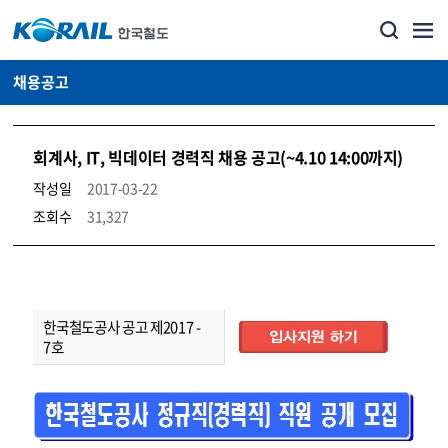
채용공고
회계사, IT, 빅데이터 경력직 채용 공고(~4.10 14:00까지)
작성일
2017-03-22
조회수
31,327
코레일소개_경영공시_채용공고 상세보기 – 내용, 파일, 담당자 연락처로 구성
한
국
한국철도공사 공고 제2017 -
철
도
공
사
공
7호
고