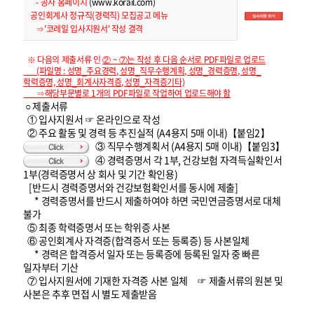
- 공사 홈페이지
(www.korail.com)
하
기
공인회계사 정규직(경력직) 모집공고 메뉴
⇒'코레일 입사지원서' 작성 결격
※ 다음의 제출서류 인
② ~ ⑦는 작성 후 다음 순서로 PDF파일로 업로드
(파일명 : 성명_주요경력, 성명_직무수행계획, 성명_경력증명, 성명_
학력증명, 성명_회계사자격증, 성명_자격증기타)
⇒해당부문별로 1개의 PDF파일로 작업하여 업로드해야 함
○ 제출서류
① 입사지원서 ☞ 온라인으로 작성
② 주요 활동 및 경력 등 추진실적 (A4용지 5매 이내)【붙임2】
③ 직무수행계획서 (A4용지 5매 이내)【붙임3】
④ 경력증명서 각 1부, 건강보험 자격득실확인서
1부(경력증명서 상 회사 및 기간 확인용)
[반드시 경력증명서와 건강보험확인서를 동시에 제출]
* 경력증명서를 반드시 제출하여야 하면 국민연금증명서로 대체
불가
⑤ 최종 학력증명서 또는 학위증 사본
⑥ 공인회계사 자격증(합격증서 또는 등록증) 등 사본일체
* 경력은 합격증서 일자 또는 등록증에 등록된 일자 중 빠른
일자부터 기산
⑦ 입사지원서에 기재한 자격증 사본 일체 ☞ 제출서류의 원본 및
사본은 추후 면접 시 별도 제출받음