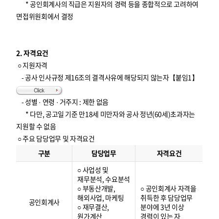
* 공인회계사의 직급은 지원자의 경력 등을 종합적으로 고려하여
면접위원회에서 결정
2. 자격요건
○ 지원자격
- 공사 인사규정 제16조의 결격사유에 해당되지 않는자【붙임1】
- 성별 · 연령 · 거주지 : 제한 없음
* 다만, 공고일 기준 만18세 미만자와 공사 정년(60세)초과자는
지원할 수 없음
○ 주요 담당업무 및 자격요건
자
격
구분
담당업무
자격요건
요
건
○ 사업성 및
재무분석, 수요분석
○ 부동산개발,
○ 공인회계사 자격을
해외사업, 마케팅
취득한 후 담당업무
공인회계사
○ 재무결산,
분야에 3년 이상
원가계산
경력이 있는 자