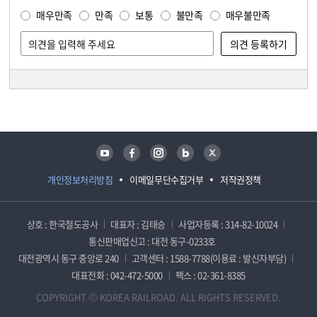
매우만족
만족
보통
불만족
매우불만족
담당자 정보
담당자 정보
유튜브
페이스북
인스타그램
블로그
트위터
개인정보처리방침
이메일무단수집거부
저작권정책
상호 : 한국철도공사
대표자 : 김태승
사업자등록 : 314-82-10024
통신판매업신고 : 대전 동구-0233호
대전광역시 동구 중앙로 240
고객센터 : 1588-7788(이용료 : 발신자부담)
대표전화 : 042-472-5000
팩스 : 02-361-8385
COPYRIGHT ⓒ KOREA RAILROAD. ALL RIGHTS RESERVED.