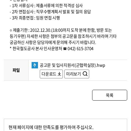
- 1차 서류심사 : 제출서류에 의한 적격성 심사
- 2차 면접심사 : 직무수행계획서 발표 및 질의 응답
- 3차 최종면접 : 임원 면접 시행
○ 제출기한 : 2012.12.30.(18:00까지 도착 분에 한함, 방문 또는
등기우편) 자세한 사항은 첨부의 공고문을 참조하시기 바라며 기타
궁금하신 사항은 담당자에게 문의해 주시기 바랍니다.
* 한국철도공사 본사 인사운영처 ☎ 042) 615-3704
공고문 및 입사지원서(군협력실장).hwp
파일
다운로드
미리보기
목록
현재 페이지에 대한 만족도를 평가하여 주십시오.
콘텐츠 만족도 조사
만족도 조사