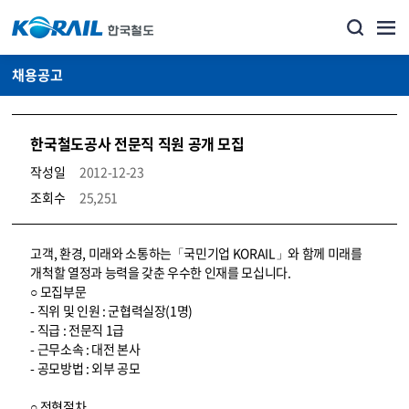
채용공고
한국철도공사 전문직 직원 공개 모집
작성일
2012-12-23
조회수
25,251
코레일소개_경영공시_채용공고 상세보기 – 내용, 파일, 담당자 연락처로 구성
고객, 환경, 미래와 소통하는「국민기업 KORAIL」와 함께 미래를
개척할 열정과 능력을 갖춘 우수한 인재를 모십니다.
○ 모집부문
- 직위 및 인원 : 군협력실장(1명)
- 직급 : 전문직 1급
- 근무소속 : 대전 본사
- 공모방법 : 외부 공모
○ 전형절차