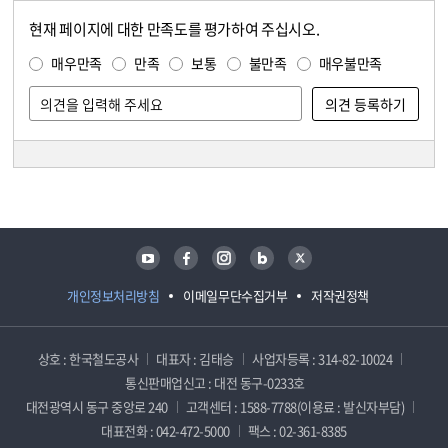
현재 페이지에 대한 만족도를 평가하여 주십시오.
콘텐츠 만족도 조사
만족도 조사
매우만족
만족
보통
불만족
매우불만족
담당자 정보
담당자 정보
유튜브
페이스북
인스타그램
블로그
트위터
개인정보처리방침
이메일무단수집거부
저작권정책
상호 : 한국철도공사
대표자 : 김태승
사업자등록 : 314-82-10024
통신판매업신고 : 대전 동구-0233호
대전광역시 동구 중앙로 240
고객센터 : 1588-7788(이용료 : 발신자부담)
대표전화 : 042-472-5000
팩스 : 02-361-8385