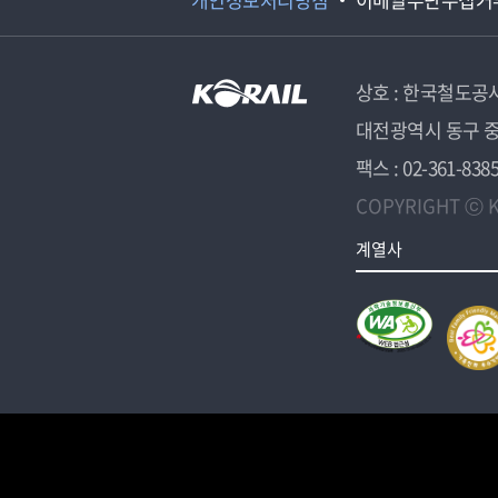
상호 : 한국철도공
대전광역시 동구 중
팩스 : 02-361-838
COPYRIGHT ⓒ K
계열사