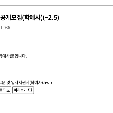
개모집(학예사)(~2.5)
31,036
학예사)문입니다.
고문 및 입사지원서(학예사).hwp
로드
미리보기