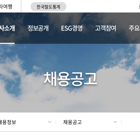
차여행
한국철도통계
사소개
정보공개
ESG경영
고객참여
주요
황
조직현황
채용정보
채용공고
채용정보
채용공고