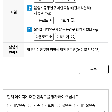
붙임2. 공동연구 제안요청서(전처리필터)_
파일
재공고.hwp
다운로드
미리보기
붙임3 자체연구개발 공동연구 협약서 (2).hwp
다운로드
미리보기
담당자
철도안전연구원 임형석 책임연구원(042-615-5203)
연락처
목록
현재 페이지에 대한 만족도를 평가하여 주십시오.
콘텐츠 만족도 조사
만족도 조사
매우만족
만족
보통
불만족
매우불만족