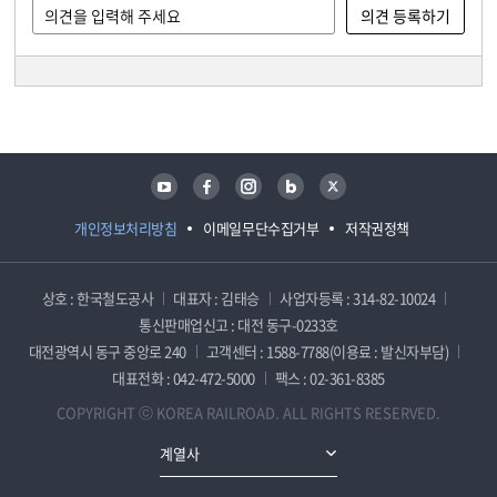
담당자 정보
담당자 정보
유튜브
페이스북
인스타그램
블로그
트위터
개인정보처리방침
이메일무단수집거부
저작권정책
상호 : 한국철도공사
대표자 : 김태승
사업자등록 : 314-82-10024
통신판매업신고 : 대전 동구-0233호
대전광역시 동구 중앙로 240
고객센터 : 1588-7788(이용료 : 발신자부담)
대표전화 : 042-472-5000
팩스 : 02-361-8385
COPYRIGHT ⓒ KOREA RAILROAD. ALL RIGHTS RESERVED.
계열사