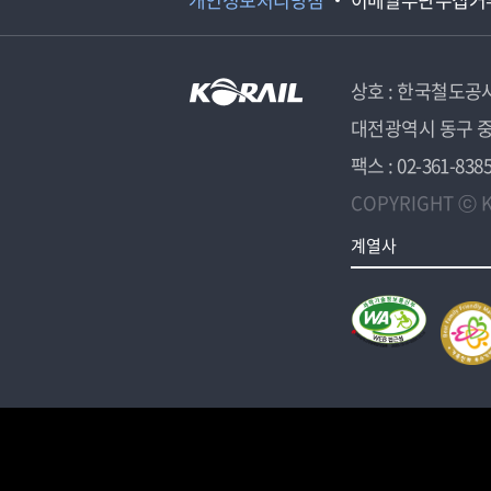
상호 : 한국철도공
대전광역시 동구 중
팩스 : 02-361-838
COPYRIGHT ⓒ K
계열사