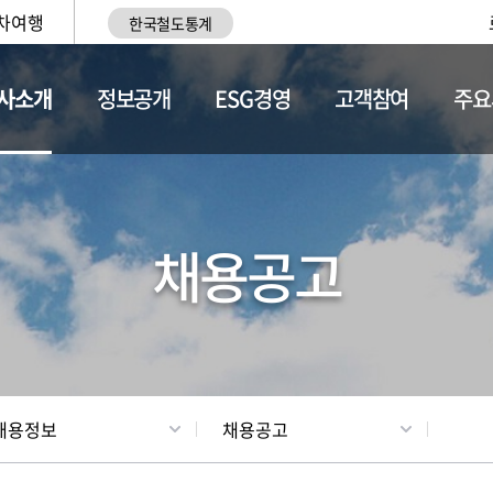
차여행
한국철도통계
사소개
정보공개
ESG경영
고객참여
주요
황
조직현황
채용정보
채용공고
채용정보
채용공고