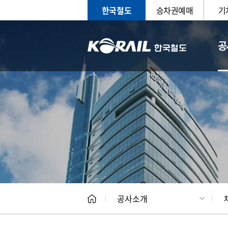
한국철도
승차권예매
기
공
CEO
일반현
공사소개