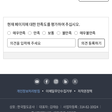
현재 페이지에 대한 만족도를 평가하여 주십시오.
콘텐츠 만족도 조사
만족도 조사
매우만족
만족
보통
불만족
매우불만족
담당자 정보
담당자 정보
유튜브
페이스북
인스타그램
블로그
트위터
개인정보처리방침
이메일무단수집거부
저작권정책
상호 : 한국철도공사
대표자 : 김태승
사업자등록 : 314-82-10024