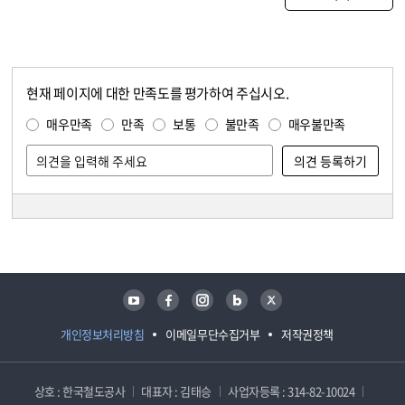
현재 페이지에 대한 만족도를 평가하여 주십시오.
콘텐츠 만족도 조사
만족도 조사
매우만족
만족
보통
불만족
매우불만족
담당자 정보
담당자 정보
유튜브
페이스북
인스타그램
블로그
트위터
개인정보처리방침
이메일무단수집거부
저작권정책
상호 : 한국철도공사
대표자 : 김태승
사업자등록 : 314-82-10024