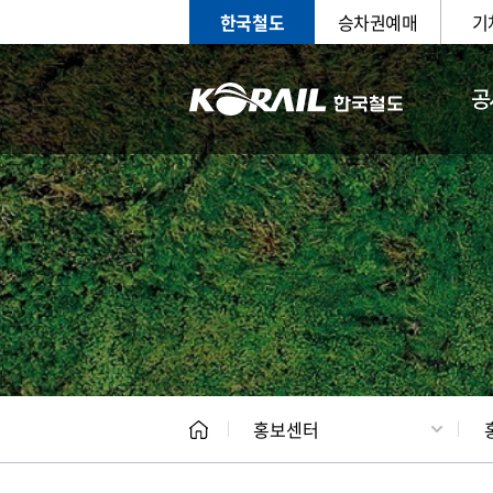
한국철도
승차권예매
기
공
홍보
문화사
홍보센터