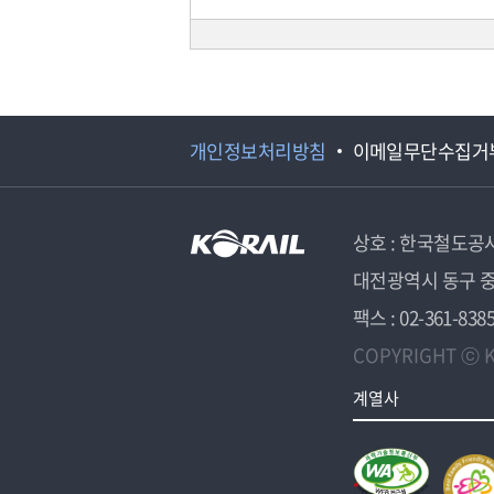
개인정보처리방침
이메일무단수집거
상호 : 한국철도공
대전광역시 동구 중
팩스 : 02-361-838
COPYRIGHT ⓒ K
계열사