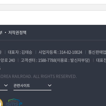
부
저작권정책
사
대표자 : 김태승
사업자등록 : 314-82-10024
통신판매업신
앙로 240
고객센터 : 1588-7788(이용료 : 발신자부담)
대표전화
5
OREA RAILROAD. ALL RIGHTS RESERVED.
관련사이트