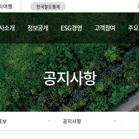
차여행
한국철도통계
사소개
정보공개
ESG경영
고객참여
주요
업
갤러리
기차소개
공지사항
홍보
공지사항