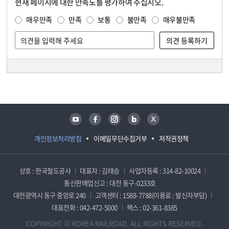
현재 페이지에 대한 만족도를 평가하여 주십시오.
콘텐츠 만족도 조사
만족도 조사
매우만족
만족
보통
불만족
매우불만족
담당자 정보
담당자 정보
유튜브
페이스북
인스타그램
블로그
트위터
개인정보처리방침
이메일무단수집거부
저작권정책
상호 : 한국철도공사
대표자 : 김태승
사업자등록 : 314-82-10024
통신판매업신고 : 대전 동구-0233호
대전광역시 동구 중앙로 240
고객센터 : 1588-7788(이용료 : 발신자부담)
대표전화 : 042-472-5000
팩스 : 02-361-8385
COPYRIGHT ⓒ KOREA RAILROAD. ALL RIGHTS RESERVED.