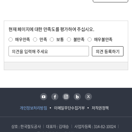
현재 페이지에 대한 만족도를 평가하여 주십시오.
콘텐츠 만족도 조사
만족도 조사
매우만족
만족
보통
불만족
매우불만족
담당자 정보
담당자 정보
유튜브
페이스북
인스타그램
블로그
트위터
개인정보처리방침
이메일무단수집거부
저작권정책
상호 : 한국철도공사
대표자 : 김태승
사업자등록 : 314-82-10024