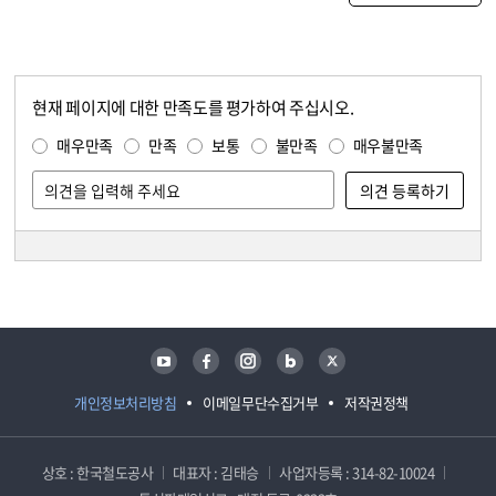
현재 페이지에 대한 만족도를 평가하여 주십시오.
콘텐츠 만족도 조사
만족도 조사
매우만족
만족
보통
불만족
매우불만족
담당자 정보
담당자 정보
유튜브
페이스북
인스타그램
블로그
트위터
개인정보처리방침
이메일무단수집거부
저작권정책
상호 : 한국철도공사
대표자 : 김태승
사업자등록 : 314-82-10024