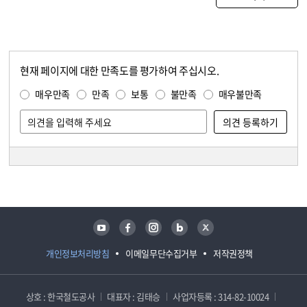
현재 페이지에 대한 만족도를 평가하여 주십시오.
콘텐츠 만족도 조사
만족도 조사
매우만족
만족
보통
불만족
매우불만족
담당자 정보
담당자 정보
유튜브
페이스북
인스타그램
블로그
트위터
개인정보처리방침
이메일무단수집거부
저작권정책
상호 : 한국철도공사
대표자 : 김태승
사업자등록 : 314-82-10024