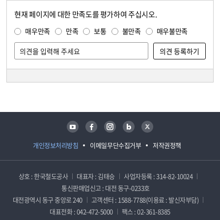
현재 페이지에 대한 만족도를 평가하여 주십시오.
콘텐츠 만족도 조사
만족도 조사
매우만족
만족
보통
불만족
매우불만족
담당자 정보
담당자 정보
유튜브
페이스북
인스타그램
블로그
트위터
개인정보처리방침
이메일무단수집거부
저작권정책
상호 : 한국철도공사
대표자 : 김태승
사업자등록 : 314-82-10024
통신판매업신고 : 대전 동구-0233호
대전광역시 동구 중앙로 240
고객센터 : 1588-7788(이용료 : 발신자부담)
대표전화 : 042-472-5000
팩스 : 02-361-8385