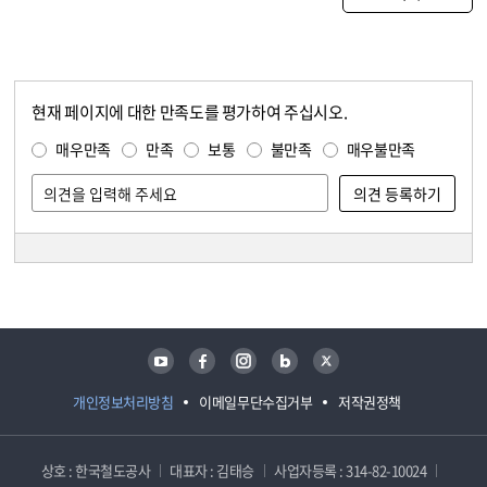
현재 페이지에 대한 만족도를 평가하여 주십시오.
콘텐츠 만족도 조사
만족도 조사
매우만족
만족
보통
불만족
매우불만족
담당자 정보
담당자 정보
유튜브
페이스북
인스타그램
블로그
트위터
개인정보처리방침
이메일무단수집거부
저작권정책
상호 : 한국철도공사
대표자 : 김태승
사업자등록 : 314-82-10024