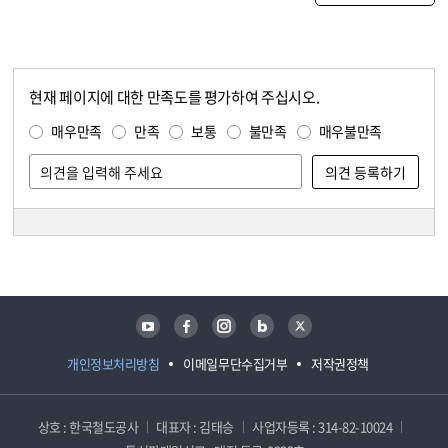
현재 페이지에 대한 만족도를 평가하여 주십시오.
콘텐츠 만족도 조사
만족도 조사
매우만족
만족
보통
불만족
매우불만족
담당자 정보
담당자 정보
유튜브
페이스북
인스타그램
블로그
트위터
개인정보처리방침
이메일무단수집거부
저작권정책
상호 : 한국철도공사
대표자 : 김태승
사업자등록 : 314-82-10024