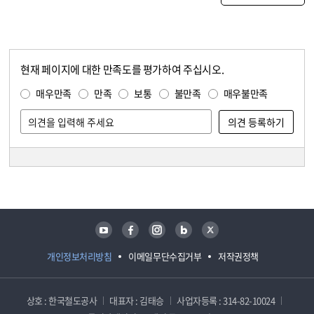
현재 페이지에 대한 만족도를 평가하여 주십시오.
콘텐츠 만족도 조사
만족도 조사
매우만족
만족
보통
불만족
매우불만족
담당자 정보
담당자 정보
유튜브
페이스북
인스타그램
블로그
트위터
개인정보처리방침
이메일무단수집거부
저작권정책
상호 : 한국철도공사
대표자 : 김태승
사업자등록 : 314-82-10024