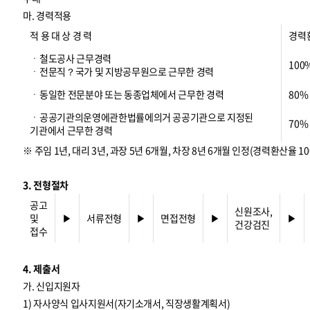
마. 경력적용
적 용 대 상 경 력
경력
ㆍ철도공사 근무경력
100
ㆍ전문직？국가 및 지방공무원으로 근무한 경력
ㆍ동일한 전문분야 또는 동종업체에서 근무한 경력
80%
ㆍ공공기관의운영에관한법률에의거 공공기관으로 지정된
70%
기관에서 근무한 경력
※ 주임 1년, 대리 3년, 과장 5년 6개월, 차장 8년 6개월 인정(경력환산율 10
3. 전형절차
공고
신원조사,
및
▶
서류전형
▶
면접전형
▶
▶
건강검진
접수
4. 제출서
가. 신입지원자
1) 자사양식 입사지원서(자기소개서, 직장생활계획서)