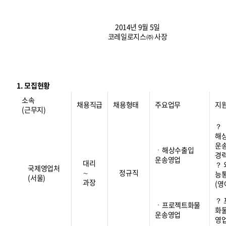
2014년 9월 5일
코레일로지스㈜ 사장
1. 모집현황
소속
채용직급
채용형태
주요업무
지
(근무지)
？
해
운
ㆍ해상수출입
경
운송영업
대리
？
국제영업처
∼
정규직
능
(서울)
과장
(영
？
ㆍ프로젝트화물
화
운송영업
영