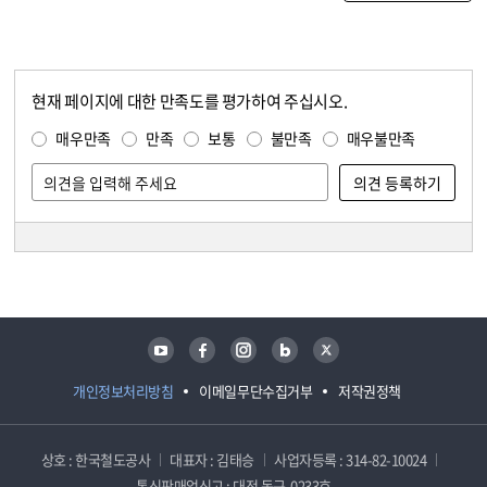
현재 페이지에 대한 만족도를 평가하여 주십시오.
콘텐츠 만족도 조사
만족도 조사
매우만족
만족
보통
불만족
매우불만족
담당자 정보
담당자 정보
유튜브
페이스북
인스타그램
블로그
트위터
개인정보처리방침
이메일무단수집거부
저작권정책
상호 : 한국철도공사
대표자 : 김태승
사업자등록 : 314-82-10024
통신판매업신고 : 대전 동구-0233호