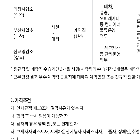
ㆍ배차,
의왕사업소
철송,
(의왕)
오퍼레이터
등 컨테이너
사원
부산사업소
계약직
물류운영
∼
(부산)
(1년)
업무
대리
ㆍ청구정산
삽교영업소
등 관리운영
(삽교)
업무
* 정규직 및 계약직 수습기간 3개월 시행(계약직의 수습기간 3개월은 계약
* 근무평정 결과 우수 계약직 근로자에 대하여 계약연장 또는 정규직 전환 
2. 자격조건
가. 인사규정 제13조에 결격사유가 없는 자
나. 합격 후 즉시 임용이 가능한 자
다. 남자의 경우 병역 필, 또는 면제된 자
라. 보세사자격소지자, 지게차운전기능사 자격소지자, 고졸자, 장애인, 
우대