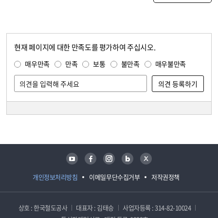
현재 페이지에 대한 만족도를 평가하여 주십시오.
콘텐츠 만족도 조사
만족도 조사
매우만족
만족
보통
불만족
매우불만족
담당자 정보
담당자 정보
유튜브
페이스북
인스타그램
블로그
트위터
개인정보처리방침
이메일무단수집거부
저작권정책
상호 : 한국철도공사
대표자 : 김태승
사업자등록 : 314-82-10024