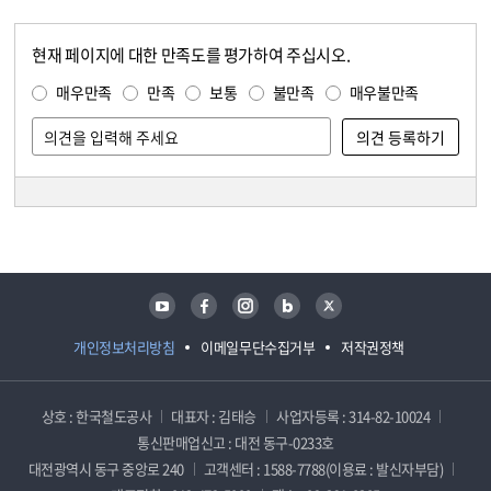
현재 페이지에 대한 만족도를 평가하여 주십시오.
콘텐츠 만족도 조사
만족도 조사
매우만족
만족
보통
불만족
매우불만족
담당자 정보
담당자 정보
유튜브
페이스북
인스타그램
블로그
트위터
개인정보처리방침
이메일무단수집거부
저작권정책
상호 : 한국철도공사
대표자 : 김태승
사업자등록 : 314-82-10024
통신판매업신고 : 대전 동구-0233호
대전광역시 동구 중앙로 240
고객센터 : 1588-7788(이용료 : 발신자부담)