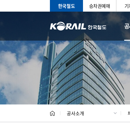
한국철도
승차권예매
기
공
CEO
일반현
공사소개