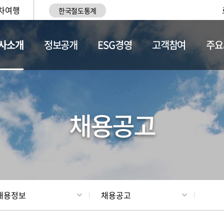
차여행
한국철도통계
사소개
정보공개
ESG경영
고객참여
주요
황
조직현황
채용정보
채용공고
채용정보
채용공고