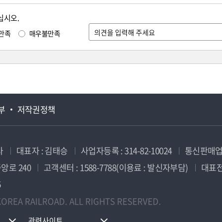
십시오.
만족
매우불만족
부
저작권정책
사
대표자 : 김태승
사업자등록 : 314-82-10024
통신판매업신
앙로 240
고객센터 : 1588-7788(이용료 : 발신자부담)
대표전화
5
OREA RAILROAD. ALL RIGHTS RESERVED.
관련사이트