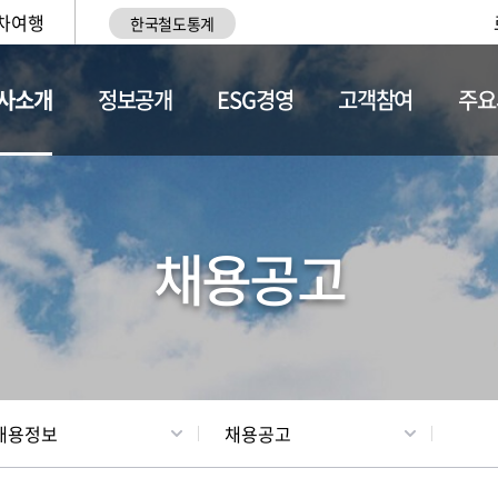
차여행
한국철도통계
사소개
정보공개
ESG경영
고객참여
주요
황
조직현황
채용정보
채용공고
채용정보
채용공고