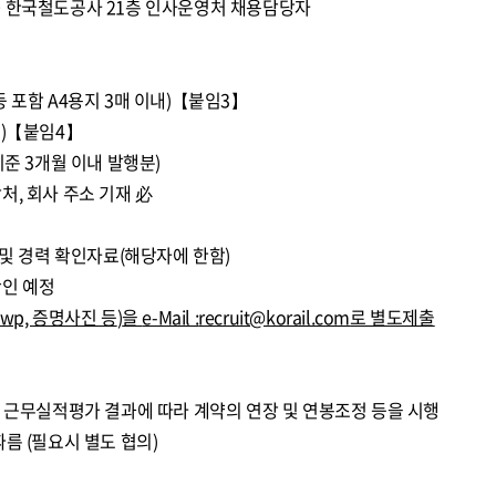
 240 한국철도공사 21층 인사운영처 채용담당자
 포함 A4용지 3매 이내)【붙임3】
내)【붙임4】
기준 3개월 이내 발행분)
처, 회사 주소 기재 必
 및 경력 확인자료(해당자에 한함)
확인 예정
Hwp,
증명사진 등
)
을
e-Mail :
recruit@korail.com
로 별도제출
년 근무실적평가 결과에 따라 계약의 연장 및 연봉조정 등을 시행
름 (필요시 별도 협의)