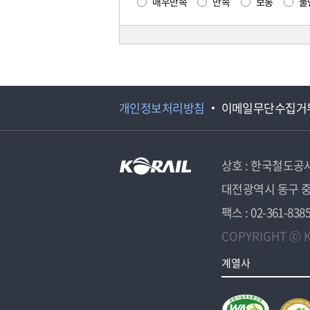
매우만족
만족
보통
불
개인정보처리방침
이메일무단수집거
상호 : 한국철도공
대전광역시 동구 중
팩스 : 02-361-838
COPYRIGHT ⓒ K
계열사