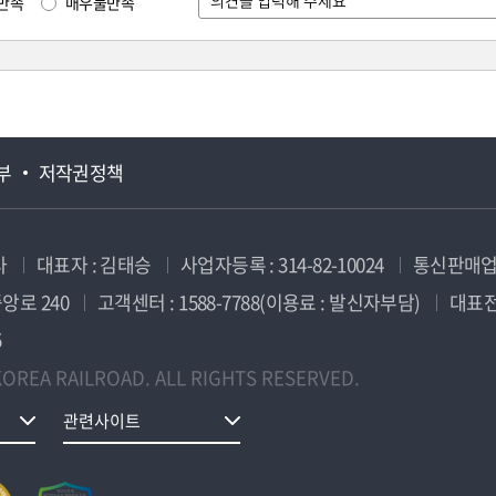
만족
매우불만족
부
저작권정책
사
대표자 : 김태승
사업자등록 : 314-82-10024
통신판매업신
앙로 240
고객센터 : 1588-7788(이용료 : 발신자부담)
대표전화
5
OREA RAILROAD. ALL RIGHTS RESERVED.
관련사이트