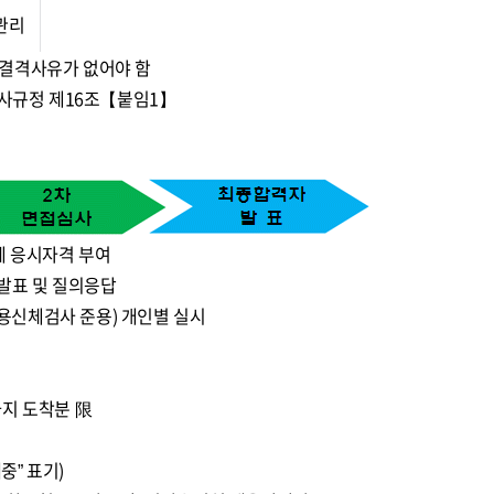
관리
 결격사유가 없어야 함
인사규정 제16조【붙임1】
계 응시자격 부여
발표 및 질의응답
용신체검사 준용) 개인별 실시
00까지 도착분 限
중” 표기)