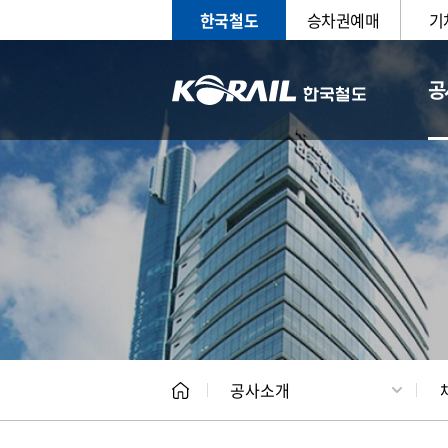
한국철도
승차권예매
기
공
CEO
일반현
공사소개