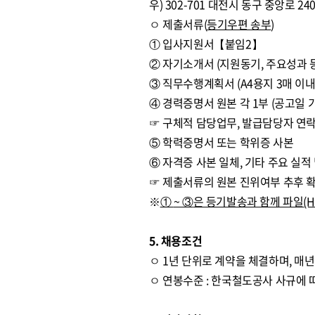
우) 302-701 대전시 동구 중앙로
ㅇ 제출서류(
등기우편 송부
)
① 입사지원서【붙임2】
② 자기소개서 (지원동기, 주요성과 등
③ 직무수행계획서 (A4용지 3매 이
④ 경력증명서 원본 각 1부 (공고일 
☞ 구체적 담당업무, 발급담당자 연락
⑤ 학력증명서 또는 학위증 사본
⑥ 자격증 사본 일체, 기타 주요 실적
☞ 제출서류의 원본 진위여부 추후 
※
①
~
③
은 등기발송과 함께 파일
(
5. 채용조건
ㅇ 1년 단위로 계약을 체결하며, 매
ㅇ 연봉수준 : 한국철도공사 사규에 따