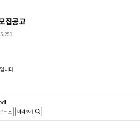
 모집공고
35,251
입니다.
pdf
로드
미리보기