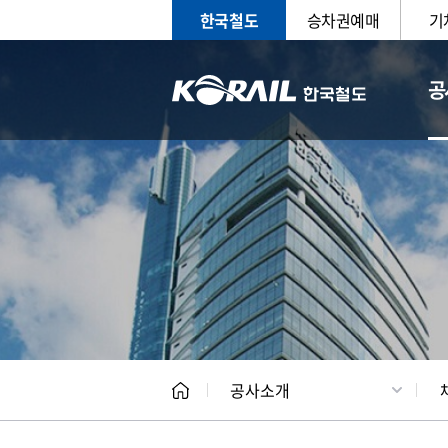
한국철도
승차권예매
기
공
CEO
일반현
공사소개