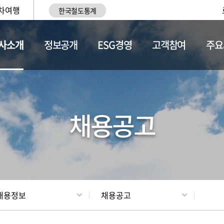
차여행
한국철도통계
사소개
정보공개
ESG경영
고객참여
주요
황
조직현황
채용정보
채용공고
채용정보
채용공고