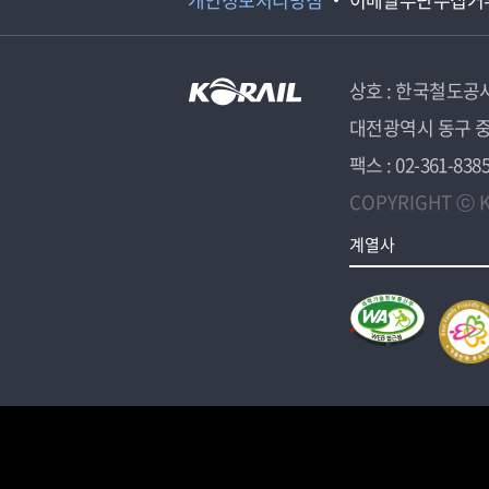
상호 : 한국철도공
대전광역시 동구 중
팩스 : 02-361-838
COPYRIGHT ⓒ K
계열사