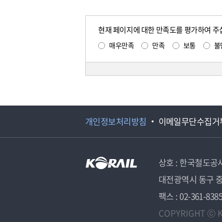
현재 페이지에 대한 만족도를 평가하여 주
매우만족
만족
보통
불
개인정보처리방침
이메일무단수집거
상호 : 한국철도공
대전광역시 동구 중
팩스 : 02-361-838
COPYRIGHT ⓒ K