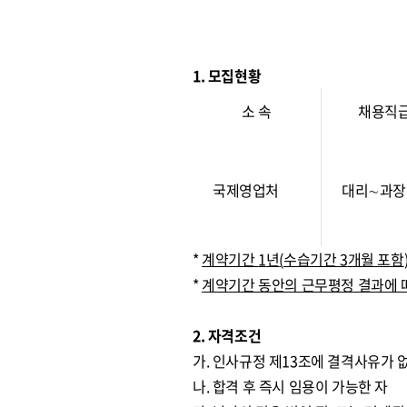
1. 모집현황
소 속
채용직
국제영업처
대리∼과장
*
계약기간
1
년
(
수습기간
3
개월 포함
*
계약기간 동안의 근무평정 결과에 
2. 자격조건
가. 인사규정 제13조에 결격사유가 
나. 합격 후 즉시 임용이 가능한 자