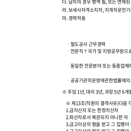
다. 남자의 경우 병역 필, 또는 면제된
라. 보세사자격소지자, 지게차운전기
마. 경력적용
ㆍ철도공사 근무경력
ㆍ전문직？국가 및 지방공무원으로
ㆍ동일한 전문분야 또는 동종업체
ㆍ공공기관의운영에관한법률에의거
※ 주임 1년, 대리 3년, 과장 5년 6
※ 제13조(직원의 결격사유)다음 
1.금치산자 또는 한정치산자
2.파산자로서 복권되지 아니한 자
3.금고이상의 형을 받고 그 집행이