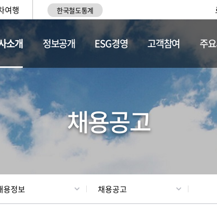
차여행
한국철도통계
사소개
정보공개
ESG경영
고객참여
주요
황
조직현황
채용정보
채용공고
채용정보
채용공고