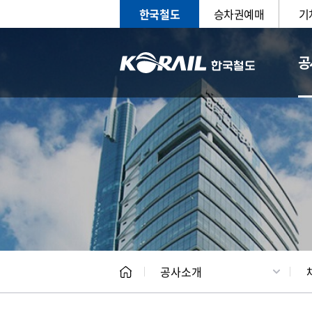
한국철도
승차권예매
기
공
CEO
일반현
공사소개