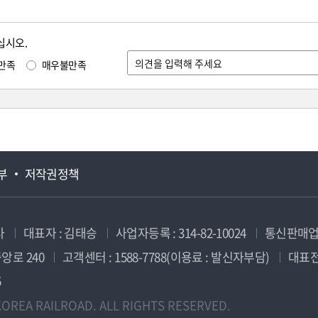
십시오.
만족
매우불만족
부
저작권정책
사
대표자 : 김태승
사업자등록 : 314-82-10024
통신판매업신
앙로 240
고객센터 : 1588-7788(이용료 : 발신자부담)
대표전화
5
OREA RAILROAD. ALL RIGHTS RESERVED.