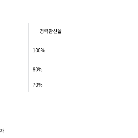
경력환산율
100%
80%
70%
 자