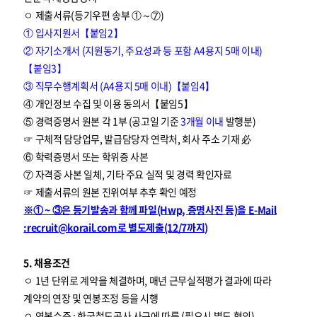
ㅇ 제출서류(등기우편 송부 ①～⑦)
① 입사지원서【붙임2】
② 자기소개서 (지원동기, 주요성과 등 포함 A4용지 5매 이내)
【붙임3】
③ 직무수행계획서 (A4용지 5매 이내)【붙임4】
④ 개인정보 수집 및 이용 동의서【붙임5】
⑤ 경력증명서 원본 각 1부 (공고일 기준
3개월 이내
발행분)
☞ 구체적 담당업무, 발급담당자 연락처, 회사 주소 기재 必
⑥ 학력증명서 또는 학위증 사본
⑦ 자격증 사본 일체, 기타 주요 실적 및 경력 확인자료
☞ 제출서류의 원본 진위여부 추후 확인 예정
※① ~ ③은 등기발송과 함께 파일(Hwp, 증명사진 등)을 E-Mail
:recruit@korail.com로 별도제출(12/7까지)
5. 채용조건
ㅇ 1년 단위로 계약을 체결하며, 매년 근무실적평가 결과에 따라
계약의 연장 및 연봉조정 등을 시행
ㅇ 연봉수준 : 한국철도공사 사규에 따름 (필요시 별도 협의)