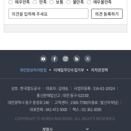
매우만족
만족
보통
불만족
매우불만족
담당자 정보
담당자 정보
유튜브
페이스북
인스타그램
블로그
트위터
개인정보처리방침
이메일무단수집거부
저작권정책
상호 : 한국철도공사
대표자 : 김태승
사업자등록 : 314-82-10024
통신판매업신고 : 대전 동구-0233호
대전광역시 동구 중앙로 240
고객센터 : 1588-7788(이용료 : 발신자부담)
대표전화 : 042-472-5000
팩스 : 02-361-8385
COPYRIGHT ⓒ KOREA RAILROAD. ALL RIGHTS RESERVED.
계열사