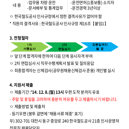
-업무용 차량 운전
-운전면허(1종보통) 소지자
내 용
-문서배부 및 통계업무
-운전경력 3년이상
ㅇ 한국철도공사 인사규정에서 정한 결격사유가 없어야 함
* 직원의 결격사유 : 한국철도공사 인사규정 제16조【붙임1】
3. 전형절차
ㅇ 앞 단계 합격자에 한하여 다음 단계 응시자격 부여
ㅇ 2차 면접심사 시 직무수행계획서 발표 및 질의응답
ㅇ 최종합격자는 신체검사(공무원채용신체검사 준용) 개인별 실시
4. 지원서 제출
ㅇ 제출기간 :
'14. 12. 8.(월) 13시
우편 도착 분까지 유효
- 주말 및 휴일을 고려하여 충분히 여유를 두고 제출하시기 바랍니다.
ㅇ 제출방법 및 제출처
- 등기우편 (봉투 겉면에 “채용서류 재중” 표기)
우) 302-701 대전시 동구 중앙로 240 한국철도공사 21층 인사운영처
전문직 채용담당자