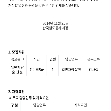
개척할 열정과 능력을 갖춘 우수한 인재를 찾습니다.
2014년 11월 25일
한국철도공사 사장
1. 모집직위
공모분야
직급
인원
담당업무
근무소속
일반차량
전문직5급
1
일반차량 운전
감사실
운 전 원
2. 자격요건
ㅇ 주요 담당업무 및 자격요건
구 분
담당업무
자격요건