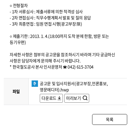
○ 전형절차
- 1차 서류심사 : 제출서류에 의한 적격성 심사
- 2차 면접심사 : 직무수행계획서 발표 및 질의 응답
- 3차 최종면접 : 임원 면접 시행(광고부장 限)
○ 제출기한 : 2013. 1. 4.(18:00까지 도착 분에 한함, 방문 또는
등기우편)
자세한 사항은 첨부의 공고문을 참조하시기 바라며 기타 궁금하신
사항은 담당자에게 문의해 주시기 바랍니다.
* 한국철도공사 본사 인사운영처 ☎ 042) 615-3704
공고문 및 입사지원서(광고부장,언론홍보,
영문에디터).hwp
파일
다운로드
미리보기
목록