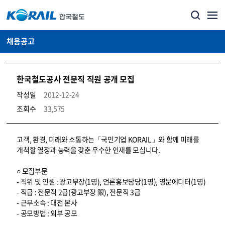
채용공고
한국철도공사 전문직 직원 공개 모집
작성일
2012-12-24
조회수
33,575
코레일소개_경영공시_채용공고 상세보기 – 내용, 파일, 담당자 연락처로 구성
고객, 환경, 미래와 소통하는「국민기업 KORAIL」와 함께 미래를
개척할 열정과 능력을 갖춘 우수한 인재를 모십니다.
○ 모집부문
- 직위 및 인원 : 광고부장(1명), 언론홍보담당(1명), 영문에디터(1명)
- 직급 : 전문직 2급(광고부장 限), 전문직 3급
- 근무소속 : 대전 본사
- 공모방법 : 외부 공모