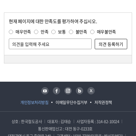
현재 페이지에 대한 만족도를 평가하여 주십시오.
콘텐츠 만족도 조사
만족도 조사
매우만족
만족
보통
불만족
매우불만족
담당자 정보
담당자 정보
유튜브
페이스북
인스타그램
블로그
트위터
개인정보처리방침
이메일무단수집거부
저작권정책
상호 : 한국철도공사
대표자 : 김태승
사업자등록 : 314-82-10024
통신판매업신고 : 대전 동구-0233호
대전광역시 동구 중앙로 240
고객센터 : 1588-7788(이용료 : 발신자부담)